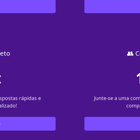
reto
👥 
t
espostas rápidas e
Junte-se a uma com
lizado!
compa
e