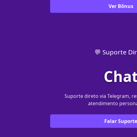
Ver Bônus
💬 Suporte Di
Cha
Suporte direto via Telegram, r
atendimento persona
Falar Suport