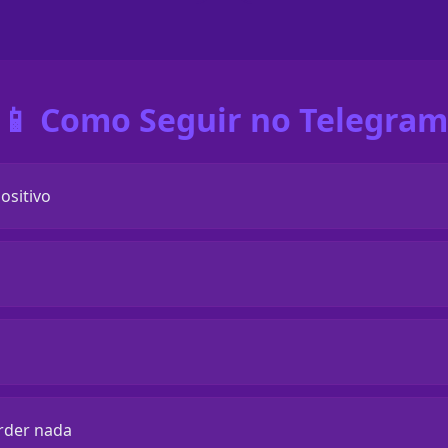
📱 Como Seguir no Telegram
ositivo
erder nada