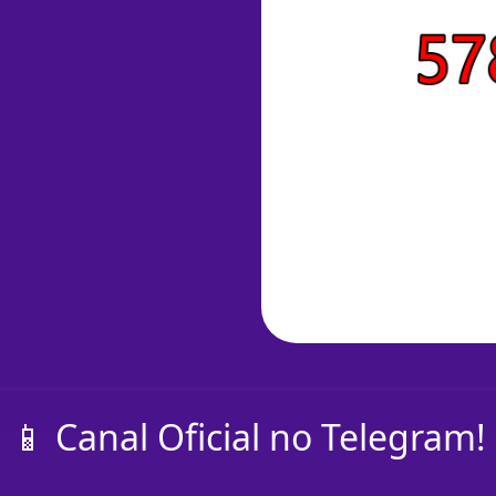
📱 Canal Oficial no Telegram!