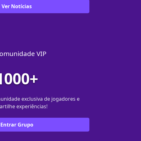
Ver Notícias
Comunidade VIP
1000+
unidade exclusiva de jogadores e
rtilhe experiências!
Entrar Grupo