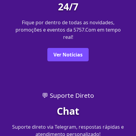
24/7
Fique por dentro de todas as novidades,
promoções e eventos da 5757.Com em tempo
real!
Ver Notícias
💬 Suporte Direto
Chat
Suporte direto via Telegram, respostas rápidas e
atendimento personalizado!