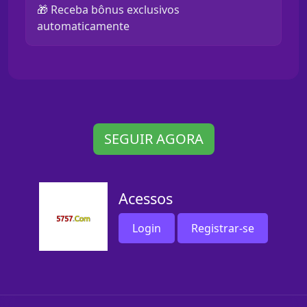
🎁 Receba bônus exclusivos
automaticamente
SEGUIR AGORA
Acessos
Login
Registrar-se