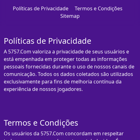
Políticas de Privacidade
Termos e Condições
Sitemap
Políticas de Privacidade
A 5757.Com valoriza a privacidade de seus usuários e
está empenhada em proteger todas as informações
pessoais fornecidas durante o uso de nossos canais de
comunicação. Todos os dados coletados são utilizados
exclusivamente para fins de melhoria contínua da
experiência de nossos jogadores.
Termos e Condições
Os usuários da 5757.Com concordam em respeitar