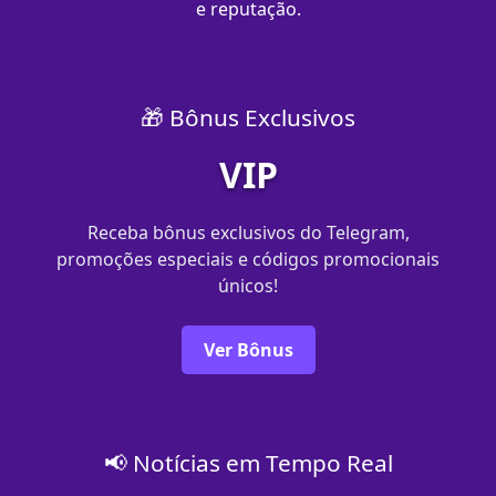
e reputação.
🎁 Bônus Exclusivos
VIP
Receba bônus exclusivos do Telegram,
promoções especiais e códigos promocionais
únicos!
Ver Bônus
📢 Notícias em Tempo Real