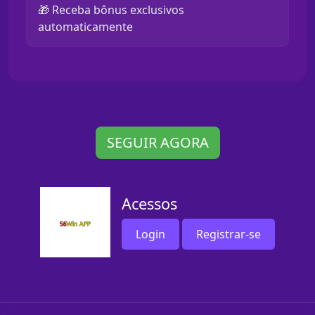
🎁 Receba bônus exclusivos
automaticamente
SEGUIR AGORA
Acessos
Login
Registrar-se