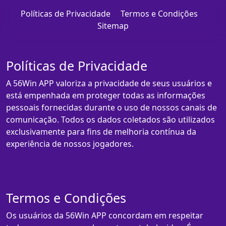
Políticas de Privacidade
Termos e Condições
Sitemap
Políticas de Privacidade
A 56Win APP valoriza a privacidade de seus usuários e
está empenhada em proteger todas as informações
pessoais fornecidas durante o uso de nossos canais de
comunicação. Todos os dados coletados são utilizados
exclusivamente para fins de melhoria contínua da
experiência de nossos jogadores.
Termos e Condições
Os usuários da 56Win APP concordam em respeitar