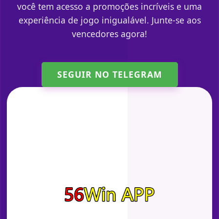
você tem acesso a promoções incríveis e uma
experiência de jogo inigualável. Junte-se aos
vencedores agora!
SEGUIR NO TELEGRAM