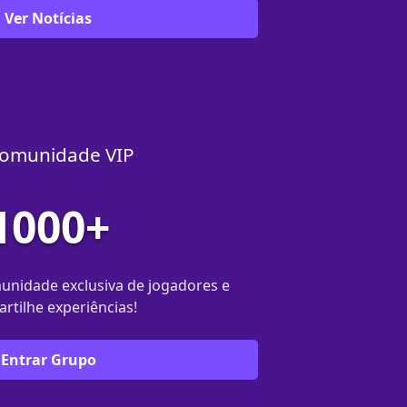
Ver Notícias
Comunidade VIP
1000+
unidade exclusiva de jogadores e
rtilhe experiências!
Entrar Grupo