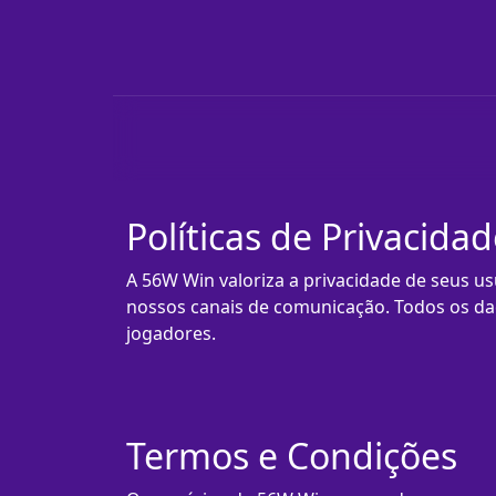
Políticas de Privacida
A 56W Win valoriza a privacidade de seus u
nossos canais de comunicação. Todos os dad
jogadores.
Termos e Condições