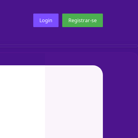
Login
Registrar-se