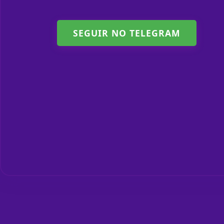
SEGUIR NO TELEGRAM