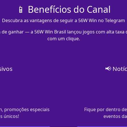
📱 Benefícios do Canal
Descubra as vantagens de seguir a 56W Win no Telegram
a de ganhar — a 56W Win Brasil lançou jogos com alta taxa
com um clique.
sivos
📢 Notí
m, promoções especiais
Fique por dentro d
s únicos!
eventos da