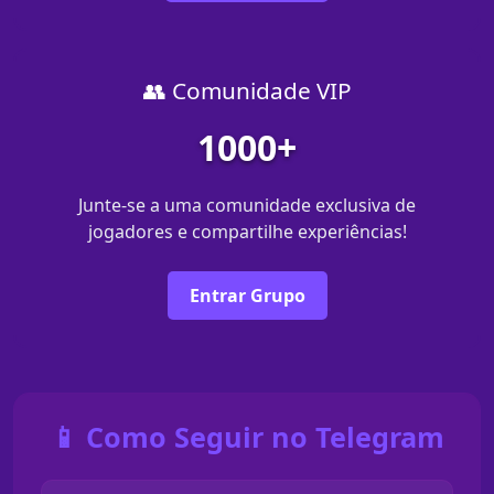
👥 Comunidade VIP
1000+
Junte-se a uma comunidade exclusiva de
jogadores e compartilhe experiências!
Entrar Grupo
📱 Como Seguir no Telegram