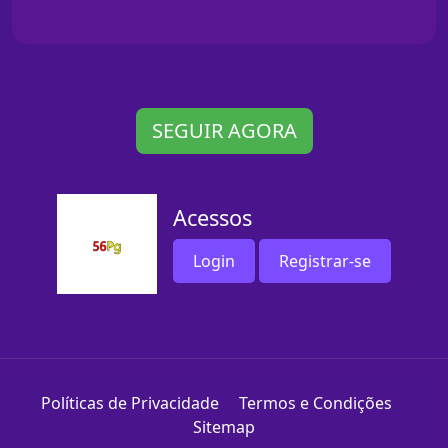
SEGUIR AGORA
Acessos
Login
Registrar-se
Políticas de Privacidade
Termos e Condições
Sitemap