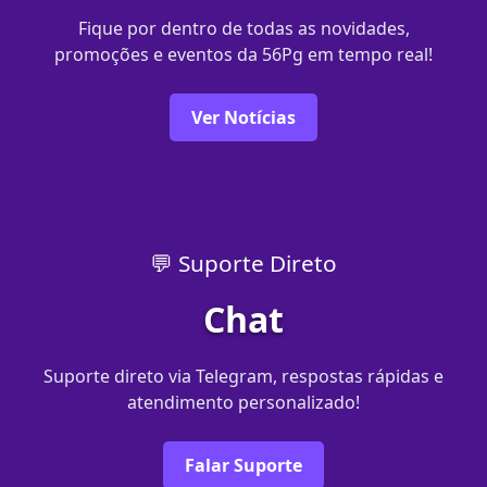
Fique por dentro de todas as novidades,
promoções e eventos da 56Pg em tempo real!
Ver Notícias
💬 Suporte Direto
Chat
Suporte direto via Telegram, respostas rápidas e
atendimento personalizado!
Falar Suporte