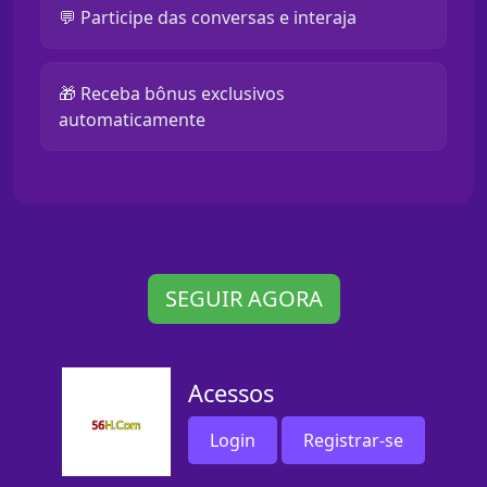
💬 Participe das conversas e interaja
🎁 Receba bônus exclusivos
automaticamente
SEGUIR AGORA
Acessos
Login
Registrar-se