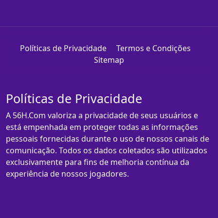
Políticas de Privacidade
Termos e Condições
Sitemap
Políticas de Privacidade
A 56H.Com valoriza a privacidade de seus usuários e
está empenhada em proteger todas as informações
pessoais fornecidas durante o uso de nossos canais de
comunicação. Todos os dados coletados são utilizados
exclusivamente para fins de melhoria contínua da
experiência de nossos jogadores.