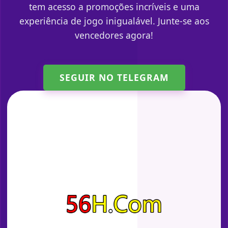
tem acesso a promoções incríveis e uma
experiência de jogo inigualável. Junte-se aos
vencedores agora!
SEGUIR NO TELEGRAM