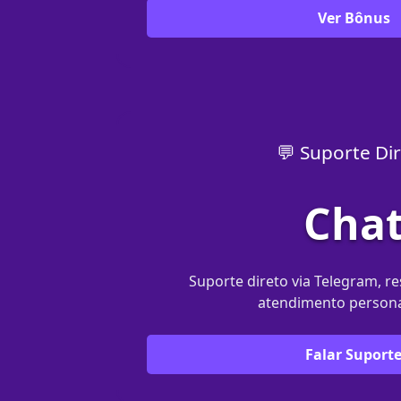
Ver Bônus
💬 Suporte Di
Cha
Suporte direto via Telegram, r
atendimento persona
Falar Suport