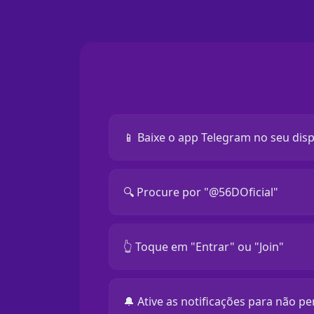
📱 Baixe o app Telegram no seu disp
🔍 Procure por "@56DOficial"
👆 Toque em "Entrar" ou "Join"
🔔 Ative as notificações para não p