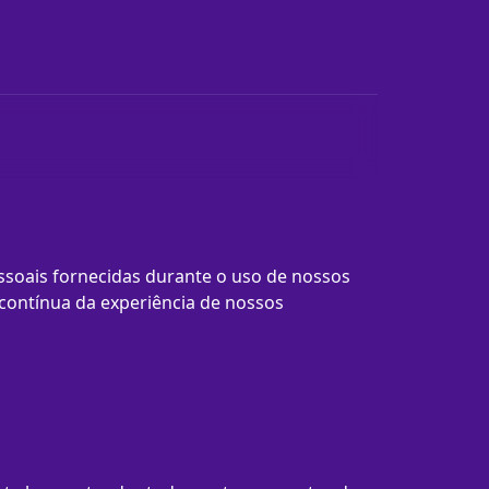
ssoais fornecidas durante o uso de nossos
 contínua da experiência de nossos