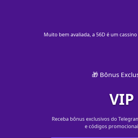
Muito bem avaliada, a 56D é um cassino 
🎁 Bônus Exclu
VIP
Receba bônus exclusivos do Telegra
e códigos promocionai