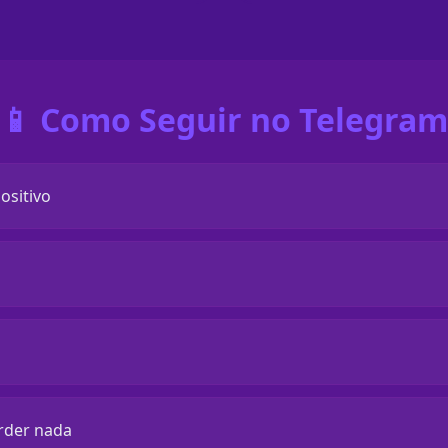
📱 Como Seguir no Telegram
ositivo
erder nada