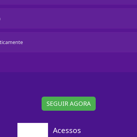
a
aticamente
SEGUIR AGORA
Acessos