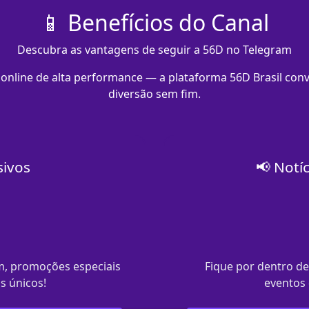
📱 Benefícios do Canal
Descubra as vantagens de seguir a 56D no Telegram
online de alta performance — a plataforma 56D Brasil conv
diversão sem fim.
sivos
📢 Notí
m, promoções especiais
Fique por dentro d
s únicos!
eventos