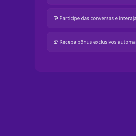
💬 Participe das conversas e interaj
🎁 Receba bônus exclusivos autom