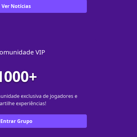
Ver Notícias
Comunidade VIP
1000+
unidade exclusiva de jogadores e
rtilhe experiências!
Entrar Grupo