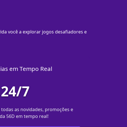
ida você a explorar jogos desafiadores e
cias em Tempo Real
24/7
e todas as novidades, promoções e
 da 56D em tempo real!