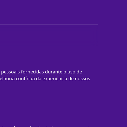
 pessoais fornecidas durante o uso de
elhoria contínua da experiência de nossos