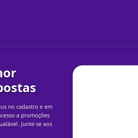
hor
postas
us no cadastro e em
acesso a promoções
ualável. Junte-se aos