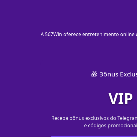
A 567Win oferece entretenimento online c
🎁 Bônus Exclu
VIP
Receba bônus exclusivos do Telegra
e códigos promocionai