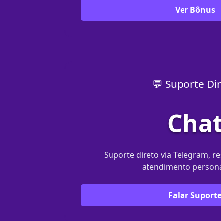
Ver Bônus
💬 Suporte Di
Cha
Suporte direto via Telegram, r
atendimento persona
Falar Suport