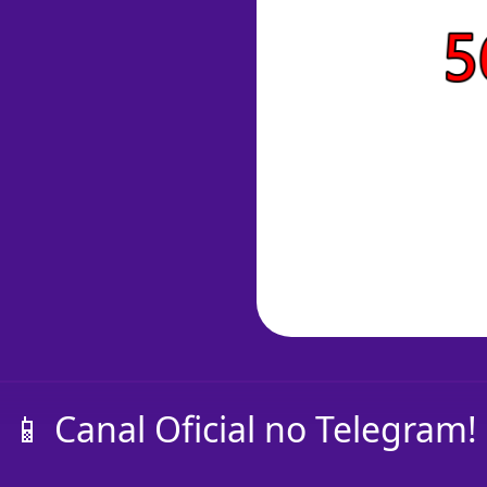
📱 Canal Oficial no Telegram!