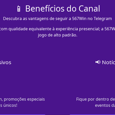
📱 Benefícios do Canal
Descubra as vantagens de seguir a 567Win no Telegram
om qualidade equivalente à experiência presencial; a 567Wi
jogo de alto padrão.
sivos
📢 Notí
m, promoções especiais
Fique por dentro d
s únicos!
eventos d