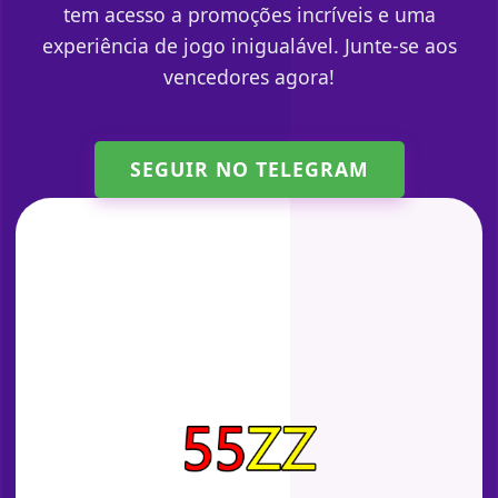
tem acesso a promoções incríveis e uma
experiência de jogo inigualável. Junte-se aos
vencedores agora!
SEGUIR NO TELEGRAM