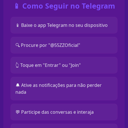
📱 Como Seguir no Telegram
📱 Baixe o app Telegram no seu dispositivo
🔍 Procure por "@55ZZOficial"
👆 Toque em "Entrar" ou "Join"
🔔 Ative as notificações para não perder
nada
💬 Participe das conversas e interaja