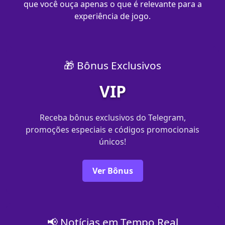
que você ouça apenas o que é relevante para a
experiência de jogo.
🎁 Bônus Exclusivos
VIP
Receba bônus exclusivos do Telegram,
promoções especiais e códigos promocionais
únicos!
Ver Bônus
📢 Notícias em Tempo Real