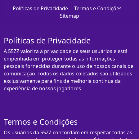
Políticas de Privacidade
Termos e Condições
Sitemap
Políticas de Privacidade
A 55ZZ valoriza a privacidade de seus usuários e está
empenhada em proteger todas as informações
pessoais fornecidas durante o uso de nossos canais de
comunicação. Todos os dados coletados são utilizados
exclusivamente para fins de melhoria contínua da
experiência de nossos jogadores.
Termos e Condições
Os usuários da 55ZZ concordam em respeitar todas as