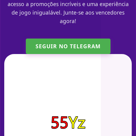
acesso a promoções incríveis e uma experiência
de jogo inigualável. Junte-se aos vencedores
agora!
SEGUIR NO TELEGRAM