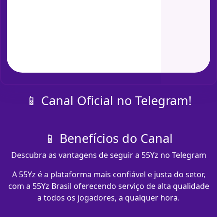
📱 Canal Oficial no Telegram!
📱 Benefícios do Canal
Descubra as vantagens de seguir a 55Yz no Telegram
A 55Yz é a plataforma mais confiável e justa do setor,
com a 55Yz Brasil oferecendo serviço de alta qualidade
a todos os jogadores, a qualquer hora.