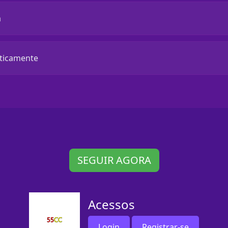
a
aticamente
SEGUIR AGORA
Acessos
Login
Registrar-se