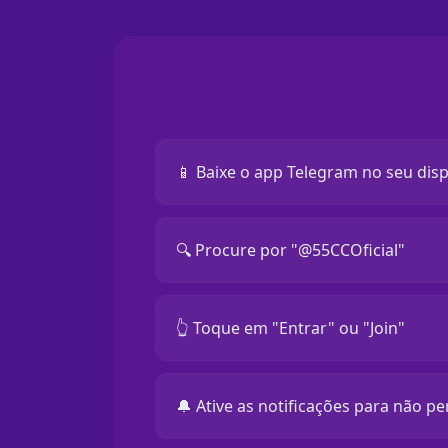
📱 Baixe o app Telegram no seu disp
🔍 Procure por "@55CCOficial"
👆 Toque em "Entrar" ou "Join"
🔔 Ative as notificações para não p