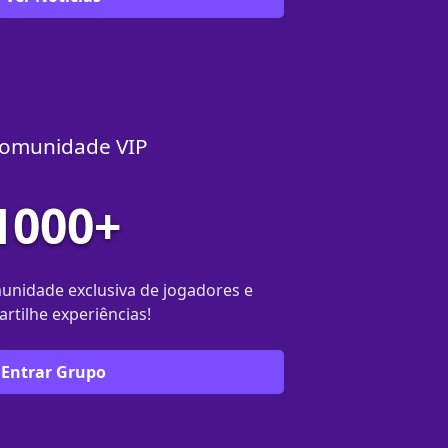
Comunidade VIP
1000+
unidade exclusiva de jogadores e
rtilhe experiências!
Entrar Grupo