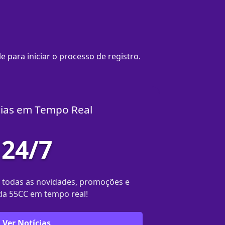
e para iniciar o processo de registro.
cias em Tempo Real
24/7
e todas as novidades, promoções e
da 55CC em tempo real!
Ver Notícias