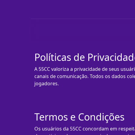
Políticas de Privacida
A 55CC valoriza a privacidade de seus usuá
canais de comunicação. Todos os dados cole
jogadores.
Termos e Condições
Os usuários da 55CC concordam em respeitar