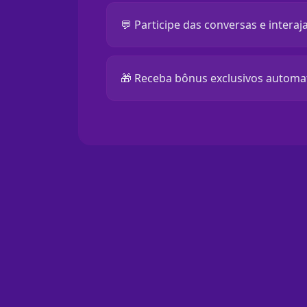
💬 Participe das conversas e interaj
🎁 Receba bônus exclusivos autom