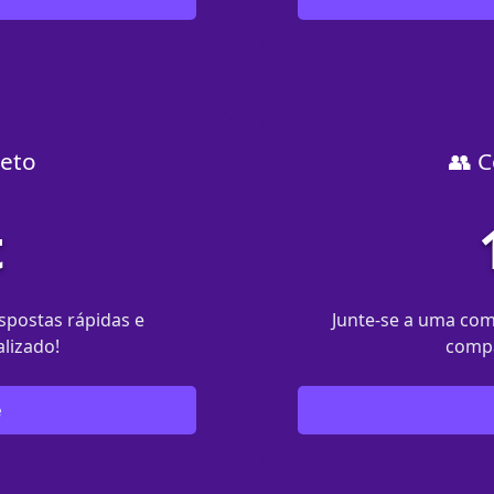
reto
👥 
t
espostas rápidas e
Junte-se a uma com
lizado!
compa
e