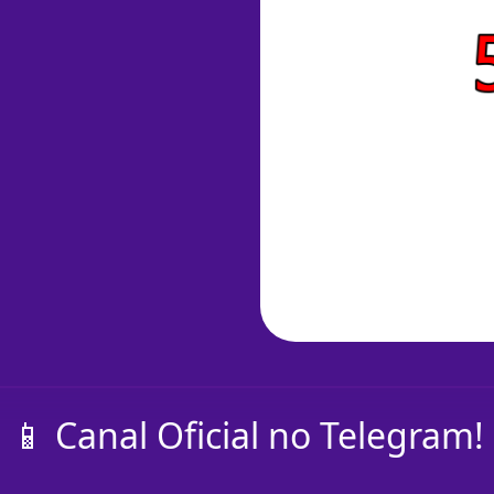
📱 Canal Oficial no Telegram!