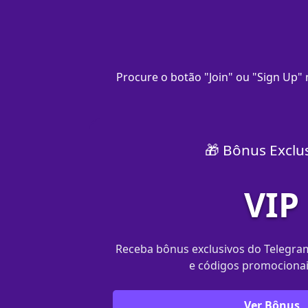
Procure o botão "Join" ou "Sign Up" n
🎁 Bônus Exclu
VIP
Receba bônus exclusivos do Telegra
e códigos promocionai
Ver Bônus