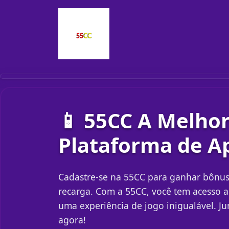
📱 55CC A Melho
Plataforma de A
Cadastre-se na 55CC para ganhar bônus
recarga. Com a 55CC, você tem acesso a
uma experiência de jogo inigualável. J
agora!