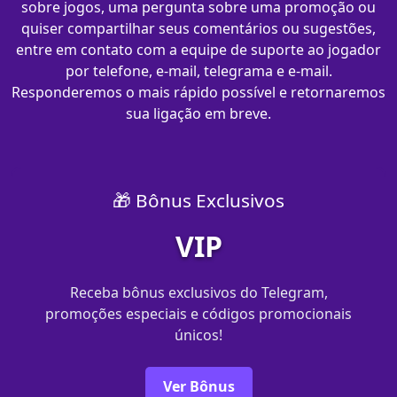
sobre jogos, uma pergunta sobre uma promoção ou
quiser compartilhar seus comentários ou sugestões,
entre em contato com a equipe de suporte ao jogador
por telefone, e-mail, telegrama e e-mail.
Responderemos o mais rápido possível e retornaremos
sua ligação em breve.
🎁 Bônus Exclusivos
VIP
Receba bônus exclusivos do Telegram,
promoções especiais e códigos promocionais
únicos!
Ver Bônus