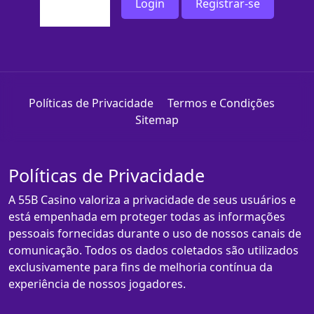
Login
Registrar-se
Políticas de Privacidade
Termos e Condições
Sitemap
Políticas de Privacidade
A 55B Casino valoriza a privacidade de seus usuários e
está empenhada em proteger todas as informações
pessoais fornecidas durante o uso de nossos canais de
comunicação. Todos os dados coletados são utilizados
exclusivamente para fins de melhoria contínua da
experiência de nossos jogadores.