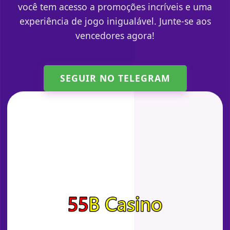
você tem acesso a promoções incríveis e uma
experiência de jogo inigualável. Junte-se aos
vencedores agora!
SEGUIR NO TELEGRAM