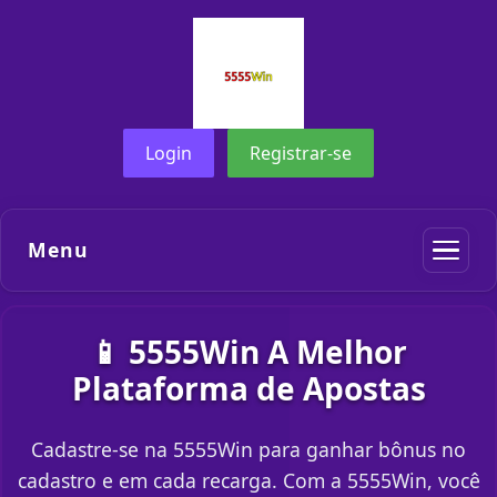
Login
Registrar-se
Menu
📱 5555Win A Melhor
Plataforma de Apostas
Cadastre-se na 5555Win para ganhar bônus no
cadastro e em cada recarga. Com a 5555Win, você