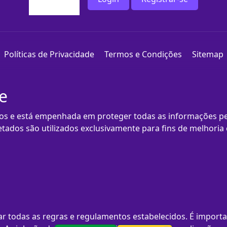
Políticas de Privacidade
Termos e Condições
Sitemap
de
rios e está empenhada em proteger todas as informações p
tados são utilizados exclusivamente para fins de melhoria
 todas as regras e regulamentos estabelecidos. É importa