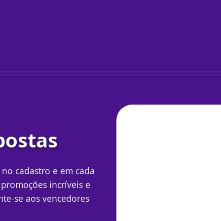
postas
 no cadastro e em cada
 promoções incríveis e
unte-se aos vencedores