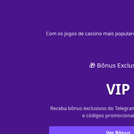
Com os jogos de cassino mais populare
🎁 Bônus Exclu
VIP
Receba bônus exclusivos do Telegra
e códigos promocionai
Ver Bônus