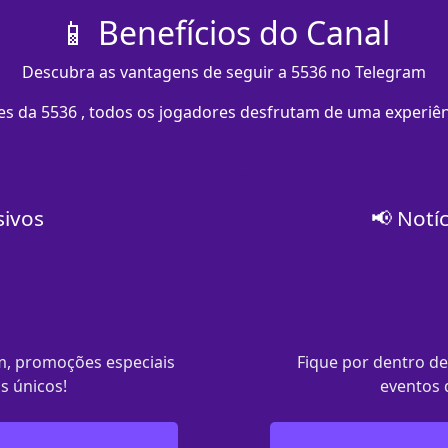
📱 Benefícios do Canal
Descubra as vantagens de seguir a 5536 no Telegram
s da 5536 , todos os jogadores desfrutam de uma experiênci
sivos
📢 Notí
m, promoções especiais
Fique por dentro d
s únicos!
eventos 