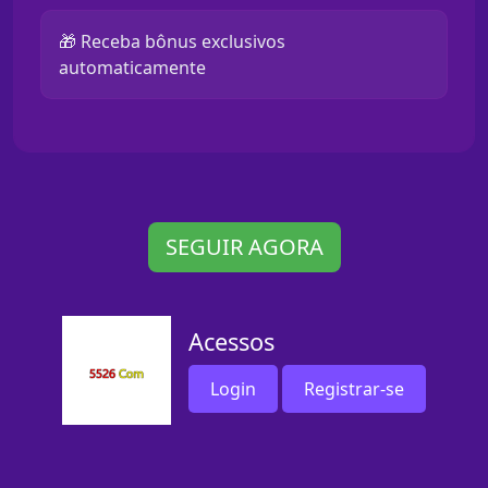
🎁 Receba bônus exclusivos
automaticamente
SEGUIR AGORA
Acessos
Login
Registrar-se