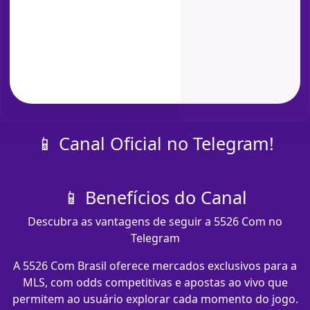
📱 Canal Oficial no Telegram!
📱 Benefícios do Canal
Descubra as vantagens de seguir a 5526 Com no
Telegram
A 5526 Com Brasil oferece mercados exclusivos para a
MLS, com odds competitivas e apostas ao vivo que
permitem ao usuário explorar cada momento do jogo.