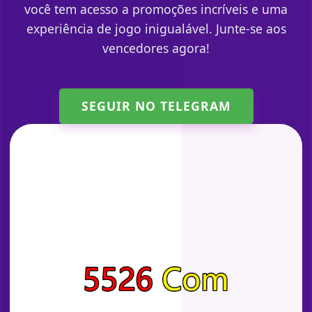
você tem acesso a promoções incríveis e uma
experiência de jogo inigualável. Junte-se aos
vencedores agora!
SEGUIR NO TELEGRAM