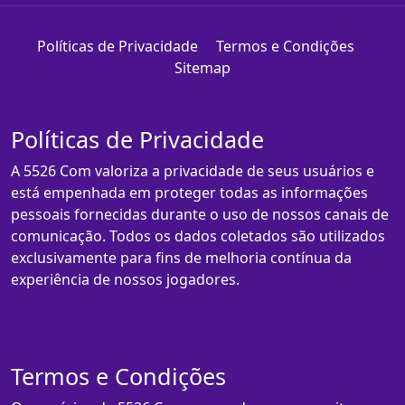
Políticas de Privacidade
Termos e Condições
Sitemap
Políticas de Privacidade
A 5526 Com valoriza a privacidade de seus usuários e
está empenhada em proteger todas as informações
pessoais fornecidas durante o uso de nossos canais de
comunicação. Todos os dados coletados são utilizados
exclusivamente para fins de melhoria contínua da
experiência de nossos jogadores.
Termos e Condições