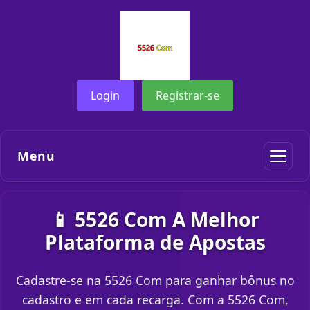
Login
Registrar-se
Menu
📱 5526 Com A Melhor
Plataforma de Apostas
Cadastre-se na 5526 Com para ganhar bônus no
cadastro e em cada recarga. Com a 5526 Com,