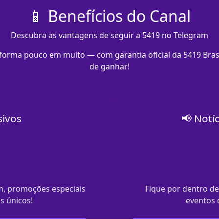
📱 Benefícios do Canal
Descubra as vantagens de seguir a 5419 no Telegram
orma pouco em muito — com garantia oficial da 5419 Brasil
de ganhar!
sivos
📢 Notí
m, promoções especiais
Fique por dentro d
s únicos!
eventos 