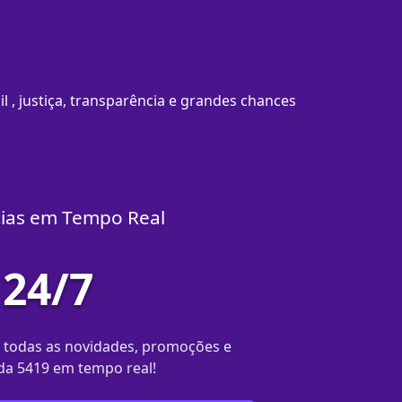
 , justiça, transparência e grandes chances
cias em Tempo Real
24/7
e todas as novidades, promoções e
da 5419 em tempo real!