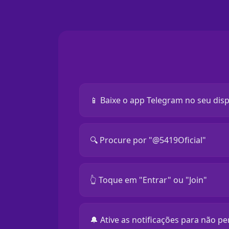
📱 Baixe o app Telegram no seu disp
🔍 Procure por "@5419Oficial"
👆 Toque em "Entrar" ou "Join"
🔔 Ative as notificações para não p