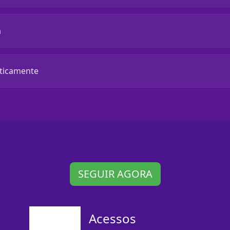
a
aticamente
SEGUIR AGORA
Acessos