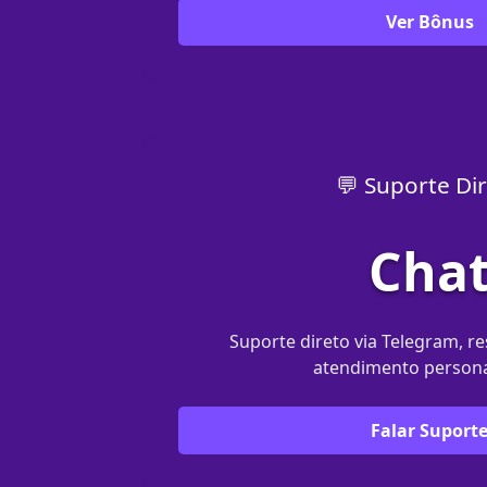
Ver Bônus
💬 Suporte Di
Cha
Suporte direto via Telegram, r
atendimento persona
Falar Suport