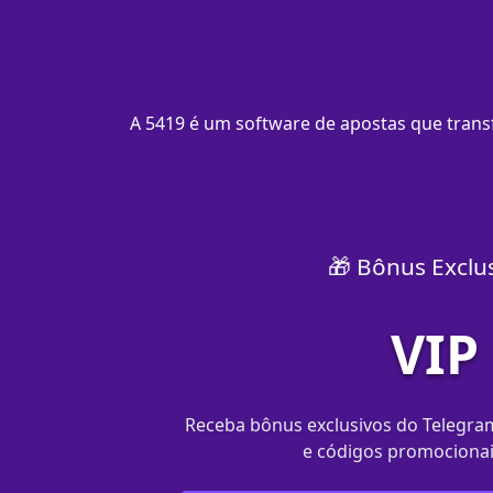
A 5419 é um software de apostas que transf
🎁 Bônus Exclu
VIP
Receba bônus exclusivos do Telegra
e códigos promocionai