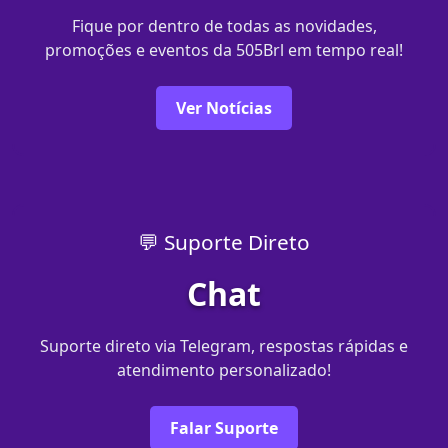
Fique por dentro de todas as novidades,
promoções e eventos da 505Brl em tempo real!
Ver Notícias
💬 Suporte Direto
Chat
Suporte direto via Telegram, respostas rápidas e
atendimento personalizado!
Falar Suporte