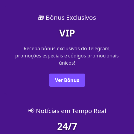
🎁 Bônus Exclusivos
VIP
Receba bônus exclusivos do Telegram,
promoções especiais e códigos promocionais
únicos!
Ver Bônus
📢 Notícias em Tempo Real
24/7