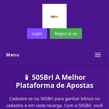
Login
Registrar-se
Menu
📱 505Brl A Melhor
Plataforma de Apostas
Cadastre-se na 505Brl para ganhar bônus no
cadastro e em cada recarga. Com a 505Brl, você