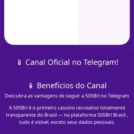
📱 Canal Oficial no Telegram!
📱 Benefícios do Canal
Descubra as vantagens de seguir a 505Brl no Telegram
A 505Brl é o primeiro cassino recreativo totalmente
transparente do Brasil — na plataforma 505Brl Brasil ,
tudo é visível, exceto seus dados pessoais.