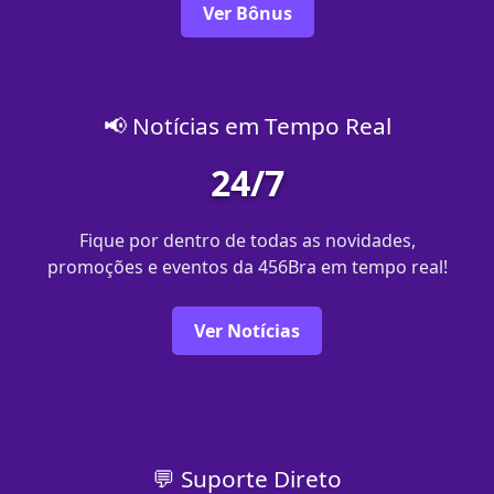
Ver Bônus
📢 Notícias em Tempo Real
24/7
Fique por dentro de todas as novidades,
promoções e eventos da 456Bra em tempo real!
Ver Notícias
💬 Suporte Direto