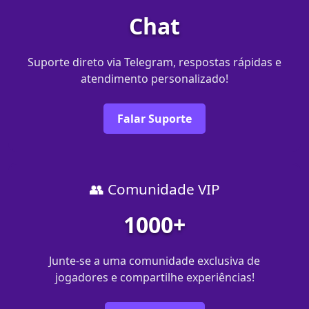
Chat
Suporte direto via Telegram, respostas rápidas e
atendimento personalizado!
Falar Suporte
👥 Comunidade VIP
1000+
Junte-se a uma comunidade exclusiva de
jogadores e compartilhe experiências!