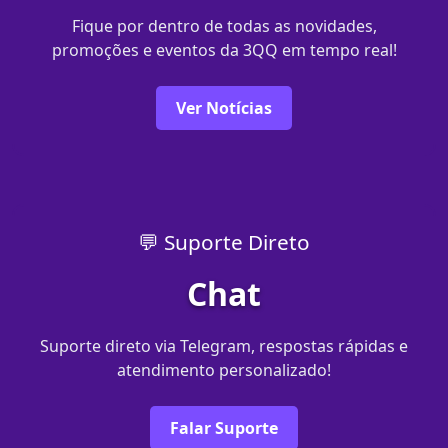
Fique por dentro de todas as novidades,
promoções e eventos da 3QQ em tempo real!
Ver Notícias
💬 Suporte Direto
Chat
Suporte direto via Telegram, respostas rápidas e
atendimento personalizado!
Falar Suporte