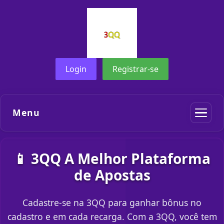
Login
Registrar-se
Menu
📱 3QQ A Melhor Plataforma
de Apostas
Cadastre-se na 3QQ para ganhar bônus no
cadastro e em cada recarga. Com a 3QQ, você tem