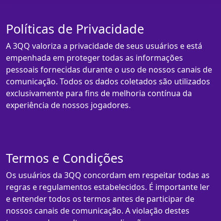
Políticas de Privacidade
A 3QQ valoriza a privacidade de seus usuários e está
empenhada em proteger todas as informações
pessoais fornecidas durante o uso de nossos canais de
comunicação. Todos os dados coletados são utilizados
exclusivamente para fins de melhoria contínua da
experiência de nossos jogadores.
Termos e Condições
Os usuários da 3QQ concordam em respeitar todas as
regras e regulamentos estabelecidos. É importante ler
e entender todos os termos antes de participar de
nossos canais de comunicação. A violação destes