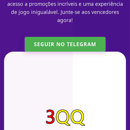
acesso a promoções incríveis e uma experiência
de jogo inigualável. Junte-se aos vencedores
agora!
SEGUIR NO TELEGRAM