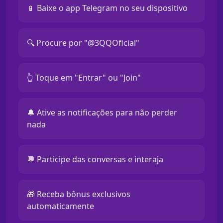
📱 Baixe o app Telegram no seu dispositivo
🔍 Procure por "@3QQOficial"
👆 Toque em "Entrar" ou "Join"
🔔 Ative as notificações para não perder
nada
💬 Participe das conversas e interaja
🎁 Receba bônus exclusivos
automaticamente