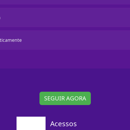
a
aticamente
SEGUIR AGORA
Acessos