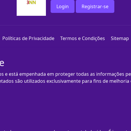
Login
Registrar-se
Políticas de Privacidade
Termos e Condições
Sitemap
de
rios e está empenhada em proteger todas as informações pe
tados são utilizados exclusivamente para fins de melhoria