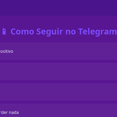
📱 Como Seguir no Telegram
ositivo
erder nada