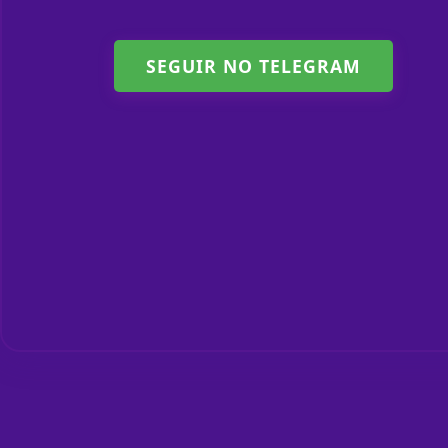
SEGUIR NO TELEGRAM