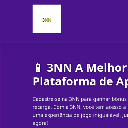
📱 3NN A Melhor
Plataforma de A
Cadastre-se na 3NN para ganhar bônus 
recarga. Com a 3NN, você tem acesso a 
uma experiência de jogo inigualável. J
agora!