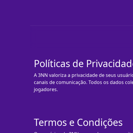
Políticas de Privacida
A 3NN valoriza a privacidade de seus usuá
canais de comunicação. Todos os dados cole
jogadores.
Termos e Condições