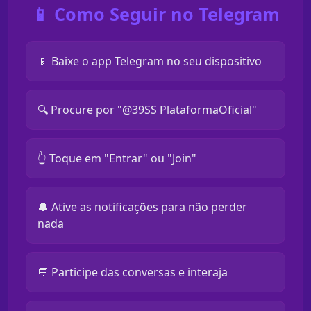
📱 Como Seguir no Telegram
📱 Baixe o app Telegram no seu dispositivo
🔍 Procure por "@39SS PlataformaOficial"
👆 Toque em "Entrar" ou "Join"
🔔 Ative as notificações para não perder
nada
💬 Participe das conversas e interaja