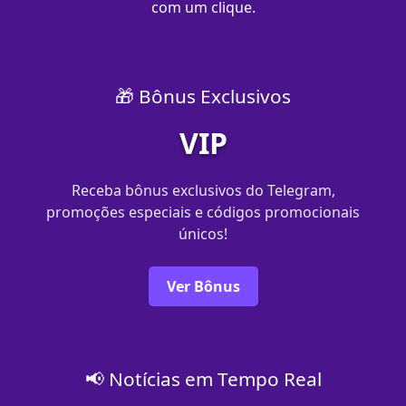
com um clique.
🎁 Bônus Exclusivos
VIP
Receba bônus exclusivos do Telegram,
promoções especiais e códigos promocionais
únicos!
Ver Bônus
📢 Notícias em Tempo Real