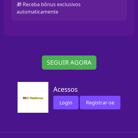
🎁 Receba bônus exclusivos
automaticamente
SEGUIR AGORA
Acessos
Login
Registrar-se