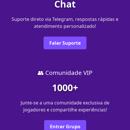
Chat
Suporte direto via Telegram, respostas rápidas e
atendimento personalizado!
Falar Suporte
👥 Comunidade VIP
1000+
Junte-se a uma comunidade exclusiva de
jogadores e compartilhe experiências!
Entrar Grupo