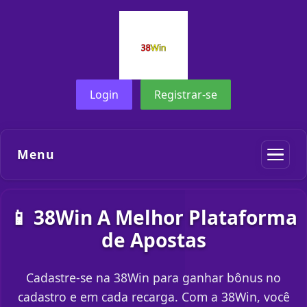
Login
Registrar-se
Menu
📱 38Win A Melhor Plataforma
de Apostas
Cadastre-se na 38Win para ganhar bônus no
cadastro e em cada recarga. Com a 38Win, você