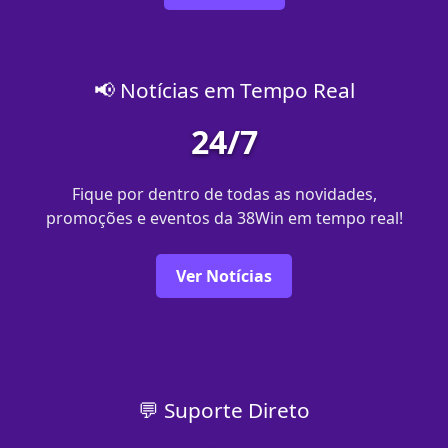
📢 Notícias em Tempo Real
24/7
Fique por dentro de todas as novidades,
promoções e eventos da 38Win em tempo real!
Ver Notícias
💬 Suporte Direto