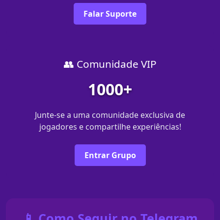
Falar Suporte
👥 Comunidade VIP
1000+
Junte-se a uma comunidade exclusiva de
jogadores e compartilhe experiências!
Entrar Grupo
📱 Como Seguir no Telegram