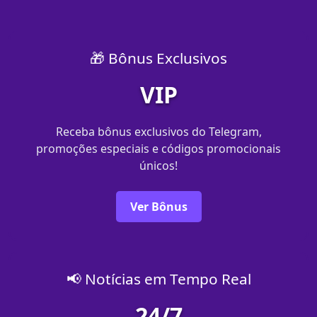
🎁 Bônus Exclusivos
VIP
Receba bônus exclusivos do Telegram,
promoções especiais e códigos promocionais
únicos!
Ver Bônus
📢 Notícias em Tempo Real
24/7