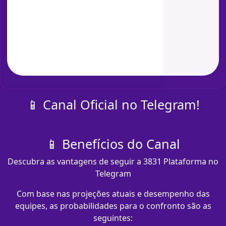
📱 Canal Oficial no Telegram!
📱 Benefícios do Canal
Descubra as vantagens de seguir a 3831 Plataforma no
Telegram
Com base nas projeções atuais e desempenho das
equipes, as probabilidades para o confronto são as
seguintes: