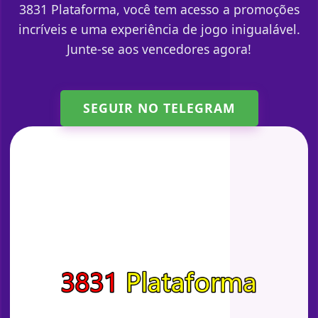
3831 Plataforma, você tem acesso a promoções
incríveis e uma experiência de jogo inigualável.
Junte-se aos vencedores agora!
SEGUIR NO TELEGRAM