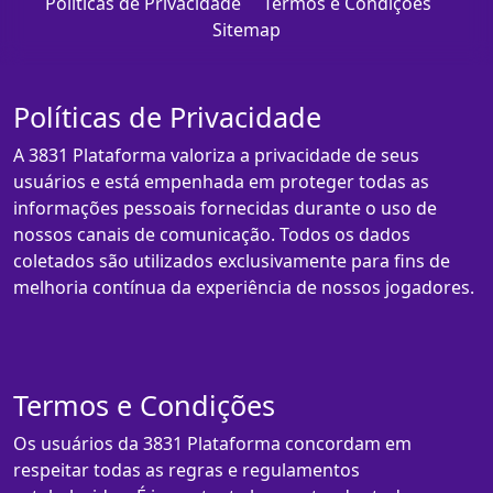
Políticas de Privacidade
Termos e Condições
Sitemap
Políticas de Privacidade
A 3831 Plataforma valoriza a privacidade de seus
usuários e está empenhada em proteger todas as
informações pessoais fornecidas durante o uso de
nossos canais de comunicação. Todos os dados
coletados são utilizados exclusivamente para fins de
melhoria contínua da experiência de nossos jogadores.
Termos e Condições
Os usuários da 3831 Plataforma concordam em
respeitar todas as regras e regulamentos