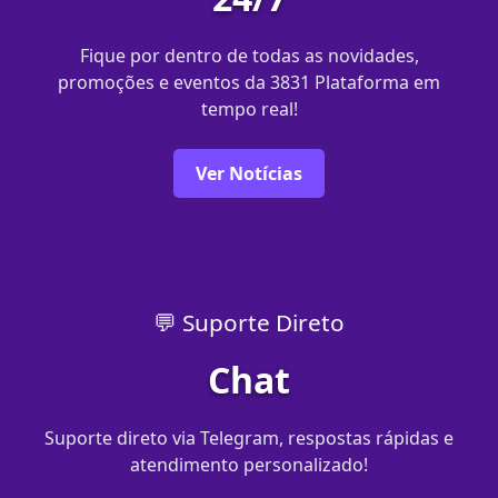
Fique por dentro de todas as novidades,
promoções e eventos da 3831 Plataforma em
tempo real!
Ver Notícias
💬 Suporte Direto
Chat
Suporte direto via Telegram, respostas rápidas e
atendimento personalizado!