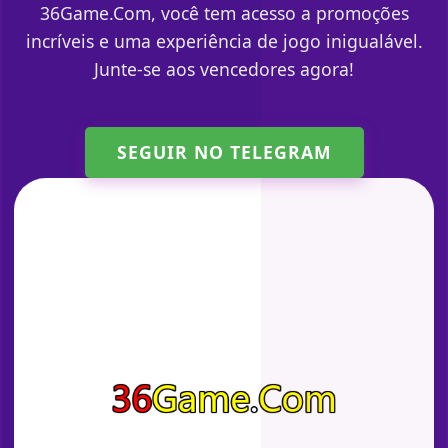
36Game.Com, você tem acesso a promoções
incríveis e uma experiência de jogo inigualável.
Junte-se aos vencedores agora!
SEGUIR NO TELEGRAM