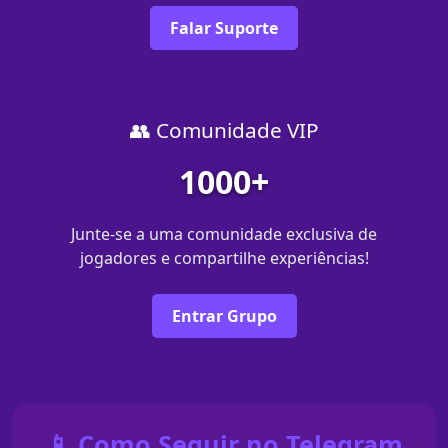
Falar Suporte
👥 Comunidade VIP
1000+
Junte-se a uma comunidade exclusiva de
jogadores e compartilhe experiências!
Entrar Grupo
📱 Como Seguir no Telegram