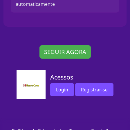
automaticamente
SEGUIR AGORA
Acessos
Login
Registrar-se