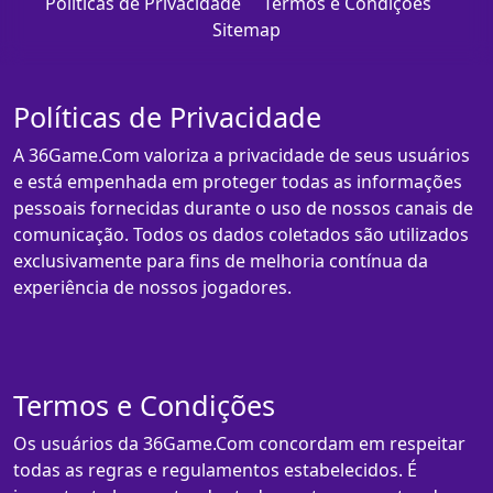
Políticas de Privacidade
Termos e Condições
Sitemap
Políticas de Privacidade
A 36Game.Com valoriza a privacidade de seus usuários
e está empenhada em proteger todas as informações
pessoais fornecidas durante o uso de nossos canais de
comunicação. Todos os dados coletados são utilizados
exclusivamente para fins de melhoria contínua da
experiência de nossos jogadores.
Termos e Condições
Os usuários da 36Game.Com concordam em respeitar
todas as regras e regulamentos estabelecidos. É