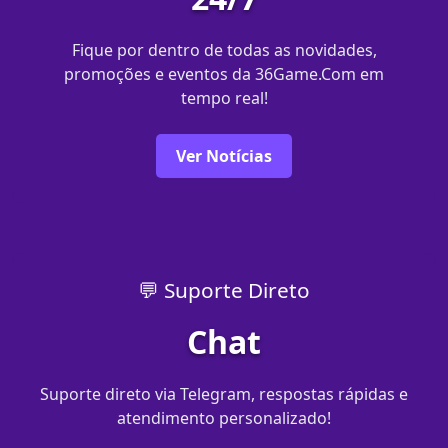
Fique por dentro de todas as novidades,
promoções e eventos da 36Game.Com em
tempo real!
Ver Notícias
💬 Suporte Direto
Chat
Suporte direto via Telegram, respostas rápidas e
atendimento personalizado!