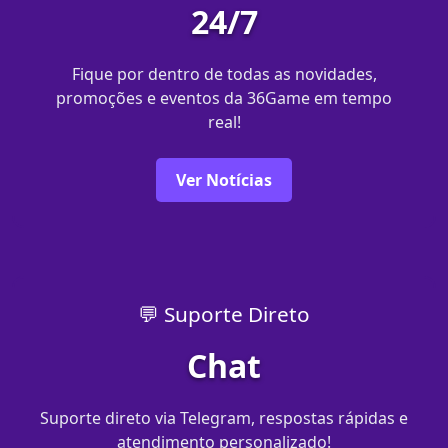
24/7
Fique por dentro de todas as novidades,
promoções e eventos da 36Game em tempo
real!
Ver Notícias
💬 Suporte Direto
Chat
Suporte direto via Telegram, respostas rápidas e
atendimento personalizado!