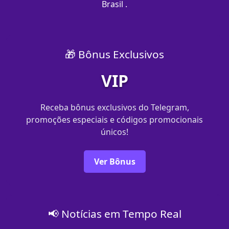
Brasil .
🎁 Bônus Exclusivos
VIP
Receba bônus exclusivos do Telegram,
promoções especiais e códigos promocionais
únicos!
Ver Bônus
📢 Notícias em Tempo Real