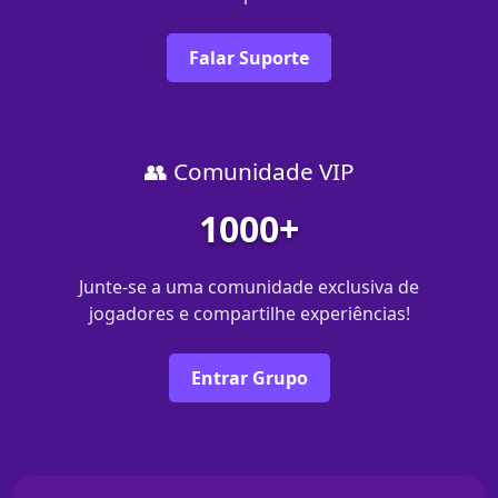
Falar Suporte
👥 Comunidade VIP
1000+
Junte-se a uma comunidade exclusiva de
jogadores e compartilhe experiências!
Entrar Grupo