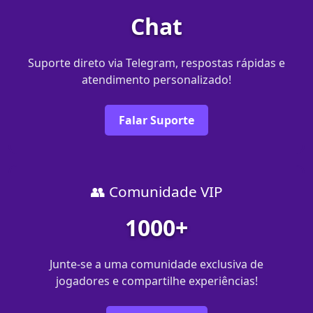
Chat
Suporte direto via Telegram, respostas rápidas e
atendimento personalizado!
Falar Suporte
👥 Comunidade VIP
1000+
Junte-se a uma comunidade exclusiva de
jogadores e compartilhe experiências!