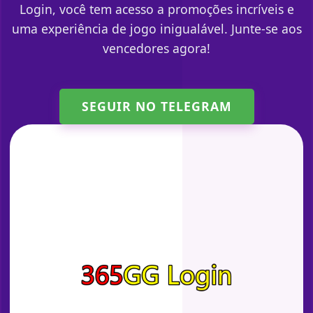
Login, você tem acesso a promoções incríveis e
uma experiência de jogo inigualável. Junte-se aos
vencedores agora!
SEGUIR NO TELEGRAM