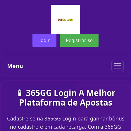
Login
Registrar-se
Menu
📱 365GG Login A Melhor
Plataforma de Apostas
Cadastre-se na 365GG Login para ganhar bônus
no cadastro e em cada recarga. Com a 365GG