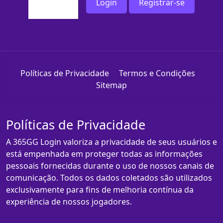
Login
Registrar-se
Políticas de Privacidade
Termos e Condições
Sitemap
Políticas de Privacidade
A 365GG Login valoriza a privacidade de seus usuários e
está empenhada em proteger todas as informações
pessoais fornecidas durante o uso de nossos canais de
comunicação. Todos os dados coletados são utilizados
exclusivamente para fins de melhoria contínua da
experiência de nossos jogadores.