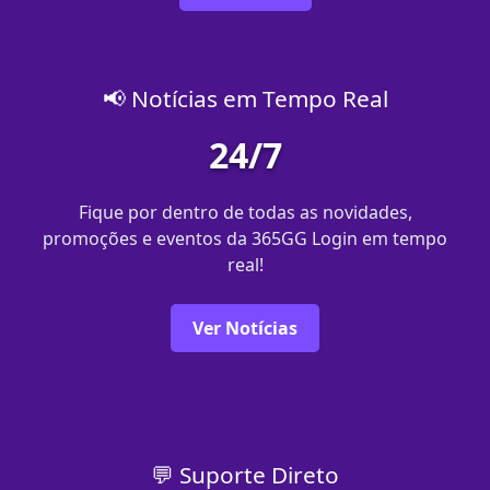
📢 Notícias em Tempo Real
24/7
Fique por dentro de todas as novidades,
promoções e eventos da 365GG Login em tempo
real!
Ver Notícias
💬 Suporte Direto