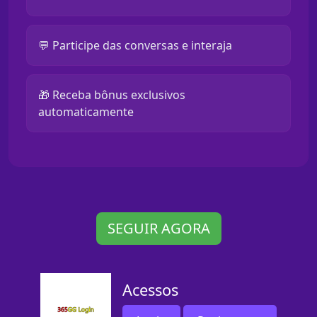
💬 Participe das conversas e interaja
🎁 Receba bônus exclusivos
automaticamente
SEGUIR AGORA
Acessos