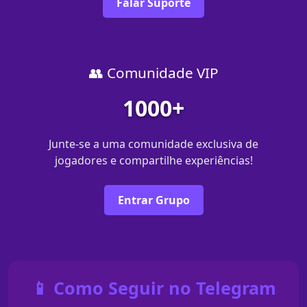
Falar Suporte
👥 Comunidade VIP
1000+
Junte-se a uma comunidade exclusiva de
jogadores e compartilhe experiências!
Entrar Grupo
📱 Como Seguir no Telegram