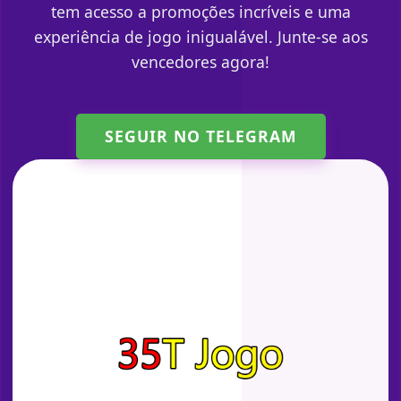
tem acesso a promoções incríveis e uma
experiência de jogo inigualável. Junte-se aos
vencedores agora!
SEGUIR NO TELEGRAM