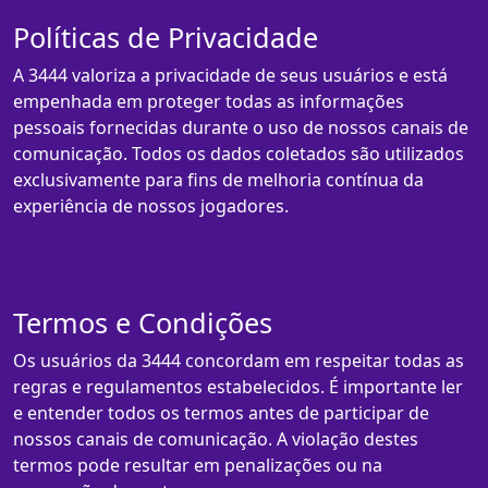
Políticas de Privacidade
A 3444 valoriza a privacidade de seus usuários e está
empenhada em proteger todas as informações
pessoais fornecidas durante o uso de nossos canais de
comunicação. Todos os dados coletados são utilizados
exclusivamente para fins de melhoria contínua da
experiência de nossos jogadores.
Termos e Condições
Os usuários da 3444 concordam em respeitar todas as
regras e regulamentos estabelecidos. É importante ler
e entender todos os termos antes de participar de
nossos canais de comunicação. A violação destes
termos pode resultar em penalizações ou na