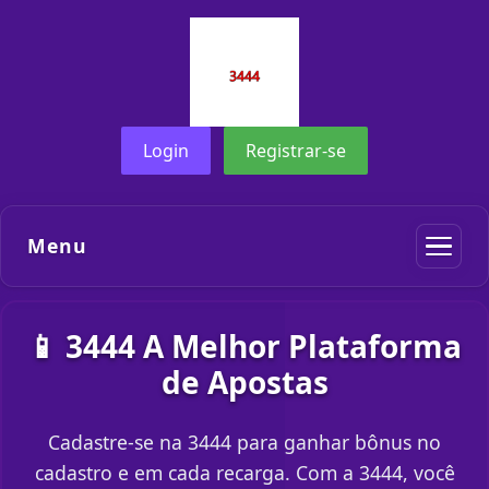
Login
Registrar-se
Menu
📱 3444 A Melhor Plataforma
de Apostas
Cadastre-se na 3444 para ganhar bônus no
cadastro e em cada recarga. Com a 3444, você