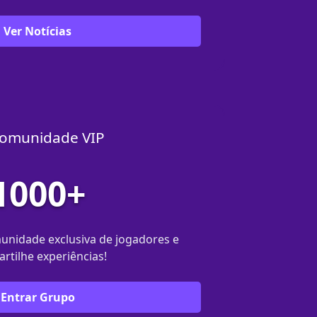
Ver Notícias
Comunidade VIP
1000+
unidade exclusiva de jogadores e
rtilhe experiências!
Entrar Grupo