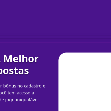
A Melhor
postas
r bônus no cadastro e
ocê tem acesso a
e jogo inigualável.