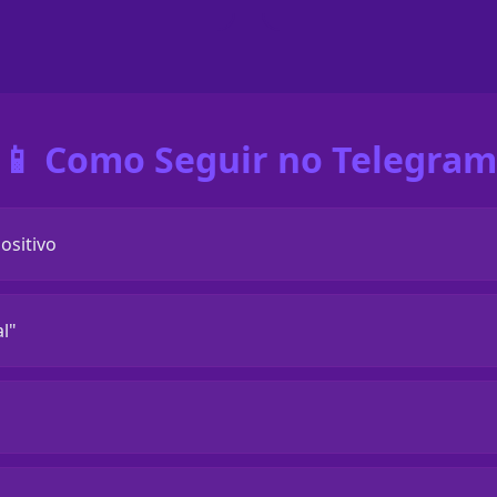
📱 Como Seguir no Telegram
ositivo
l"