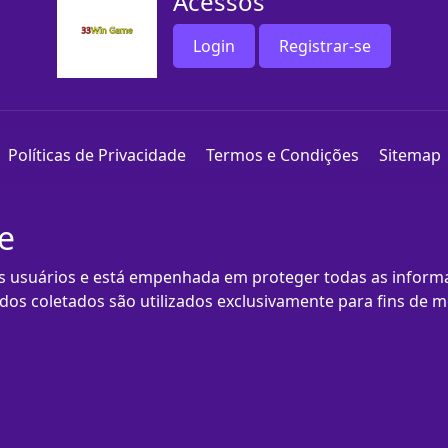
Acessos
Login
Registrar-se
Políticas de Privacidade
Termos e Condições
Sitemap
de
us usuários e está empenhada em proteger todas as inform
os coletados são utilizados exclusivamente para fins de m