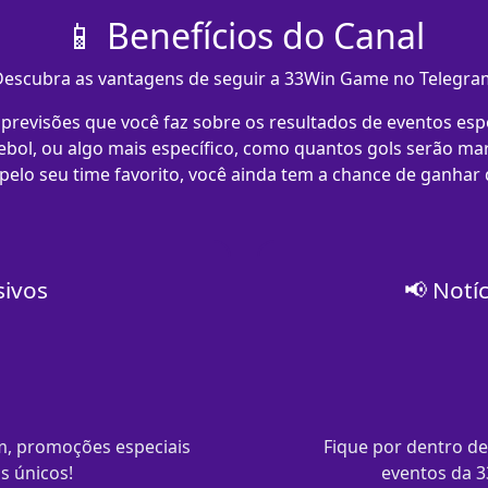
📱 Benefícios do Canal
Descubra as vantagens de seguir a 33Win Game no Telegra
previsões que você faz sobre os resultados de eventos esp
ebol, ou algo mais específico, como quantos gols serão ma
 pelo seu time favorito, você ainda tem a chance de ganhar 
sivos
📢 Notí
m, promoções especiais
Fique por dentro d
s únicos!
eventos da 