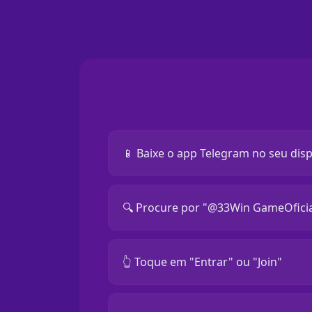
📱 Baixe o app Telegram no seu disp
🔍 Procure por "@33Win GameOficia
👆 Toque em "Entrar" ou "Join"