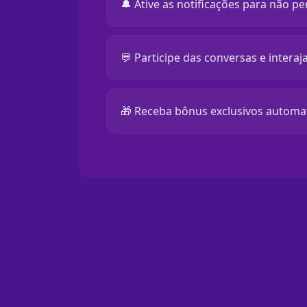
🔔 Ative as notificações para não p
💬 Participe das conversas e interaj
🎁 Receba bônus exclusivos autom