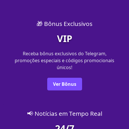
🎁 Bônus Exclusivos
VIP
Receba bônus exclusivos do Telegram,
promoções especiais e códigos promocionais
únicos!
Ver Bônus
📢 Notícias em Tempo Real
24/7