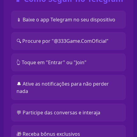
📱 Baixe o app Telegram no seu dispositivo
🔍 Procure por "@333Game.ComOficial"
👆 Toque em "Entrar" ou "Join"
🔔 Ative as notificações para não perder
nada
💬 Participe das conversas e interaja
🎁 Receba bônus exclusivos