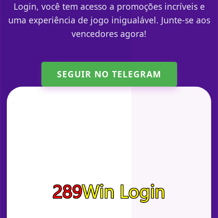
Login, você tem acesso a promoções incríveis e
uma experiência de jogo inigualável. Junte-se aos
vencedores agora!
SEGUIR NO TELEGRAM