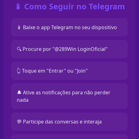
📱 Como Seguir no Telegram
📱 Baixe o app Telegram no seu dispositivo
🔍 Procure por "@289Win LoginOficial"
👆 Toque em "Entrar" ou "Join"
🔔 Ative as notificações para não perder
nada
💬 Participe das conversas e interaja