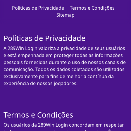
Políticas de Privacidade
Termos e Condições
Sitemap
Políticas de Privacidade
A 289Win Login valoriza a privacidade de seus usuários
e está empenhada em proteger todas as informações
pessoais fornecidas durante o uso de nossos canais de
comunicação. Todos os dados coletados são utilizados
exclusivamente para fins de melhoria contínua da
experiência de nossos jogadores.
Termos e Condições
Os usuários da 289Win Login concordam em respeitar