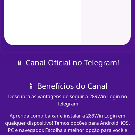
📱 Canal Oficial no Telegram!
📱 Benefícios do Canal
Descubra as vantagens de seguir a 289Win Login no
Telegram
Aprenda como baixar e instalar a 289Win Login em
qualquer dispositivo! Temos opções para Android, iOS,
PC e navegador. Escolha a melhor opção para você e