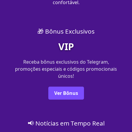
confortável.
🎁 Bônus Exclusivos
VIP
Receba bônus exclusivos do Telegram,
promoções especiais e códigos promocionais
únicos!
Ver Bônus
📢 Notícias em Tempo Real