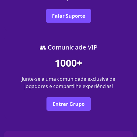
Falar Suporte
👥 Comunidade VIP
1000+
Junte-se a uma comunidade exclusiva de
jogadores e compartilhe experiências!
Entrar Grupo