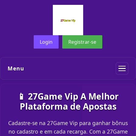
Login
Registrar-se
Menu
📱 27Game Vip A Melhor
Plataforma de Apostas
Cadastre-se na 27Game Vip para ganhar bônus
no cadastro e em cada recarga. Com a 27Game