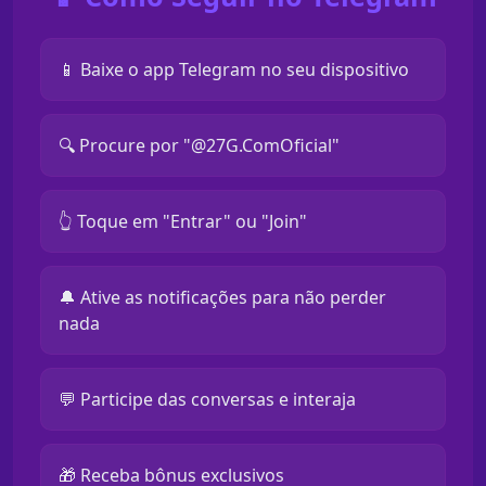
📱 Baixe o app Telegram no seu dispositivo
🔍 Procure por "@27G.ComOficial"
👆 Toque em "Entrar" ou "Join"
🔔 Ative as notificações para não perder
nada
💬 Participe das conversas e interaja
🎁 Receba bônus exclusivos