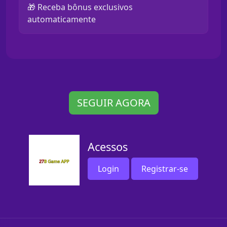
🎁 Receba bônus exclusivos
automaticamente
SEGUIR AGORA
Acessos
Login
Registrar-se