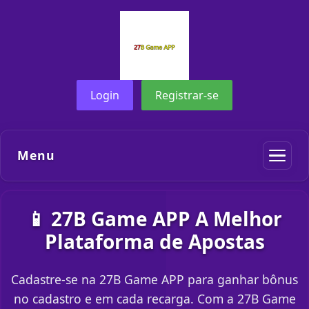
Login
Registrar-se
Menu
📱 27B Game APP A Melhor
Plataforma de Apostas
Cadastre-se na 27B Game APP para ganhar bônus
no cadastro e em cada recarga. Com a 27B Game