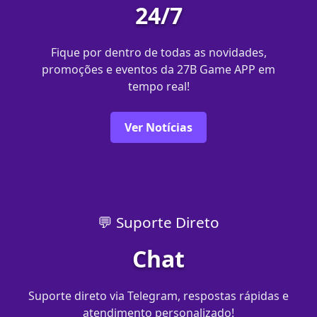
24/7
Fique por dentro de todas as novidades,
promoções e eventos da 27B Game APP em
tempo real!
Ver Notícias
💬 Suporte Direto
Chat
Suporte direto via Telegram, respostas rápidas e
atendimento personalizado!