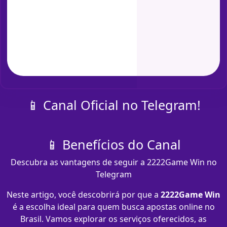
📱 Canal Oficial no Telegram!
📱 Benefícios do Canal
Descubra as vantagens de seguir a 2222Game Win no
Telegram
Neste artigo, você descobrirá por que a
2222Game Win
é a escolha ideal para quem busca apostas online no
Brasil. Vamos explorar os serviços oferecidos, as