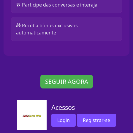
💬 Participe das conversas e interaja
🎁 Receba bônus exclusivos
automaticamente
SEGUIR AGORA
Acessos
Login
Registrar-se