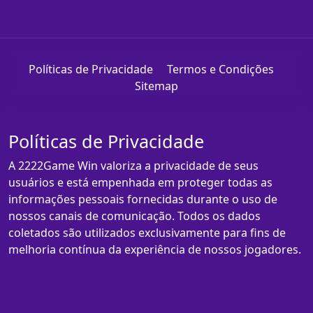
Políticas de Privacidade
Termos e Condições
Sitemap
Políticas de Privacidade
A 2222Game Win valoriza a privacidade de seus
usuários e está empenhada em proteger todas as
informações pessoais fornecidas durante o uso de
nossos canais de comunicação. Todos os dados
coletados são utilizados exclusivamente para fins de
melhoria contínua da experiência de nossos jogadores.