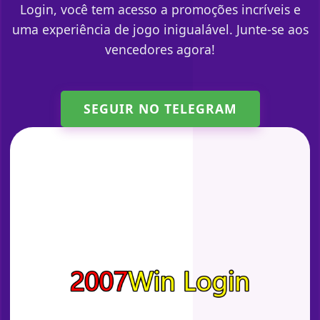
Login, você tem acesso a promoções incríveis e
uma experiência de jogo inigualável. Junte-se aos
vencedores agora!
SEGUIR NO TELEGRAM