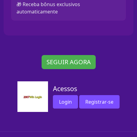
🎁 Receba bônus exclusivos
automaticamente
SEGUIR AGORA
Acessos
Login
Registrar-se