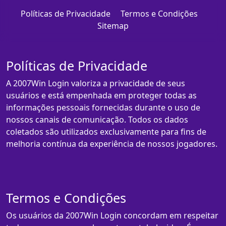
Políticas de Privacidade
Termos e Condições
Sitemap
Políticas de Privacidade
A 2007Win Login valoriza a privacidade de seus
usuários e está empenhada em proteger todas as
informações pessoais fornecidas durante o uso de
nossos canais de comunicação. Todos os dados
coletados são utilizados exclusivamente para fins de
melhoria contínua da experiência de nossos jogadores.
Termos e Condições
Os usuários da 2007Win Login concordam em respeitar