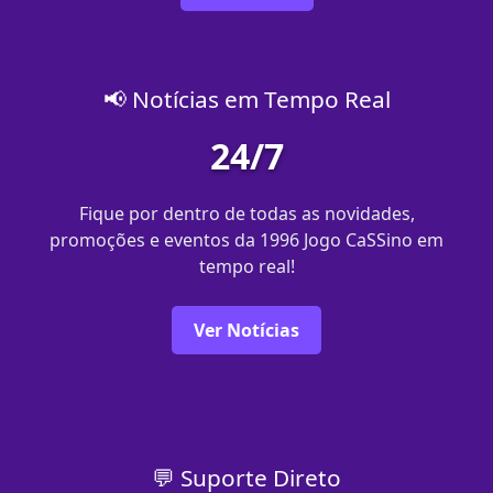
📢 Notícias em Tempo Real
24/7
Fique por dentro de todas as novidades,
promoções e eventos da 1996 Jogo CaSSino em
tempo real!
Ver Notícias
💬 Suporte Direto