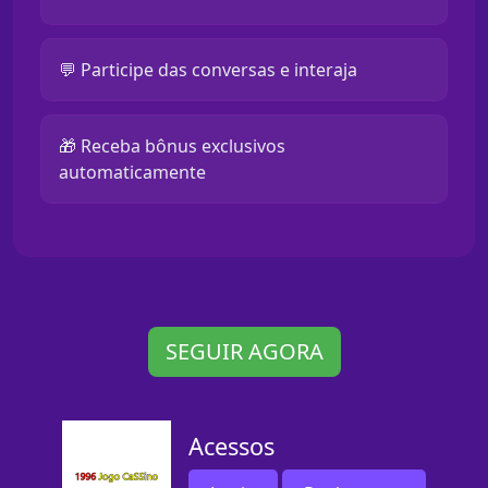
💬 Participe das conversas e interaja
🎁 Receba bônus exclusivos
automaticamente
SEGUIR AGORA
Acessos