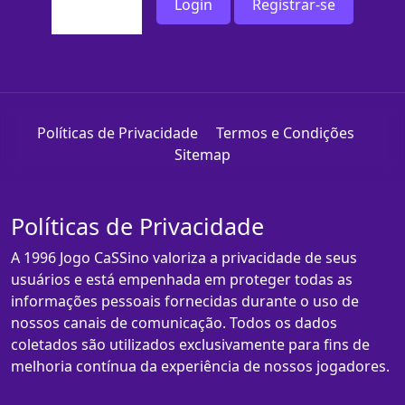
Login
Registrar-se
Políticas de Privacidade
Termos e Condições
Sitemap
Políticas de Privacidade
A 1996 Jogo CaSSino valoriza a privacidade de seus
usuários e está empenhada em proteger todas as
informações pessoais fornecidas durante o uso de
nossos canais de comunicação. Todos os dados
coletados são utilizados exclusivamente para fins de
melhoria contínua da experiência de nossos jogadores.