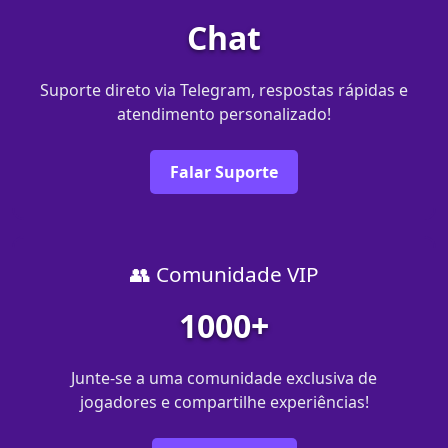
Chat
Suporte direto via Telegram, respostas rápidas e
atendimento personalizado!
Falar Suporte
👥 Comunidade VIP
1000+
Junte-se a uma comunidade exclusiva de
jogadores e compartilhe experiências!