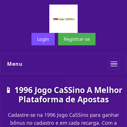
Login
Registrar-se
Menu
📱 1996 Jogo CaSSino A Melhor
Plataforma de Apostas
Cadastre-se na 1996 Jogo CaSSino para ganhar
bônus no cadastro e em cada recarga. Com a