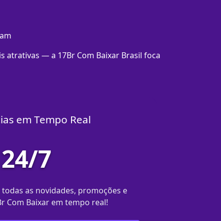
ram
atrativas — a 17Br Com Baixar Brasil foca
cias em Tempo Real
24/7
e todas as novidades, promoções e
Br Com Baixar em tempo real!