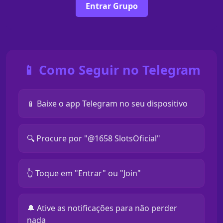
Entrar Grupo
📱 Como Seguir no Telegram
📱 Baixe o app Telegram no seu dispositivo
🔍 Procure por "@1658 SlotsOficial"
👆 Toque em "Entrar" ou "Join"
🔔 Ative as notificações para não perder
nada