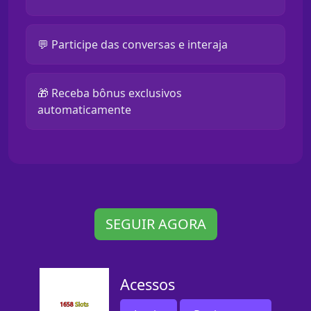
💬 Participe das conversas e interaja
🎁 Receba bônus exclusivos
automaticamente
SEGUIR AGORA
Acessos