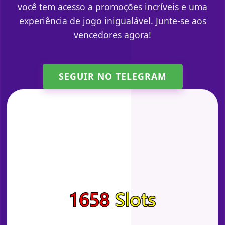
você tem acesso a promoções incríveis e uma
experiência de jogo inigualável. Junte-se aos
vencedores agora!
SEGUIR NO TELEGRAM