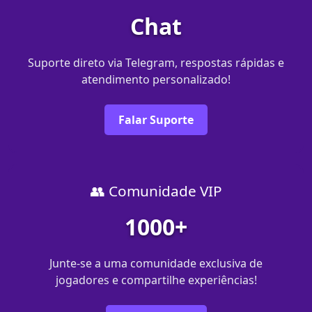
Chat
Suporte direto via Telegram, respostas rápidas e
atendimento personalizado!
Falar Suporte
👥 Comunidade VIP
1000+
Junte-se a uma comunidade exclusiva de
jogadores e compartilhe experiências!