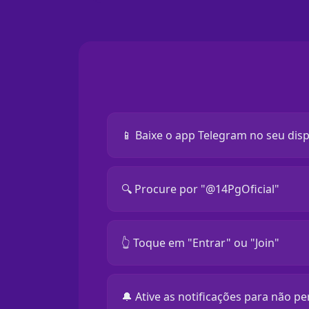
📱 Baixe o app Telegram no seu disp
🔍 Procure por "@14PgOficial"
👆 Toque em "Entrar" ou "Join"
🔔 Ative as notificações para não p