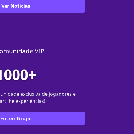
Ver Notícias
Comunidade VIP
1000+
unidade exclusiva de jogadores e
rtilhe experiências!
Entrar Grupo