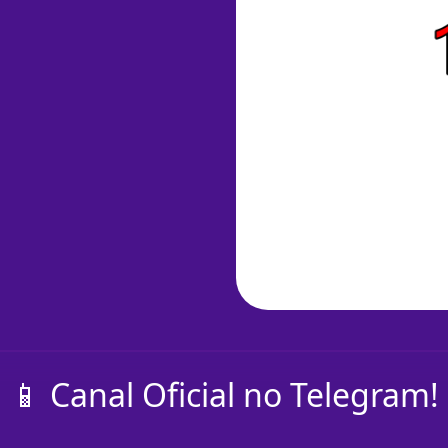
📱 Canal Oficial no Telegram!