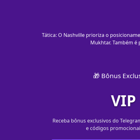
Tática: O Nashville prioriza o posicionam
Mukhtar. Também é p
🎁 Bônus Exclu
VIP
Receba bônus exclusivos do Telegra
e códigos promocionai