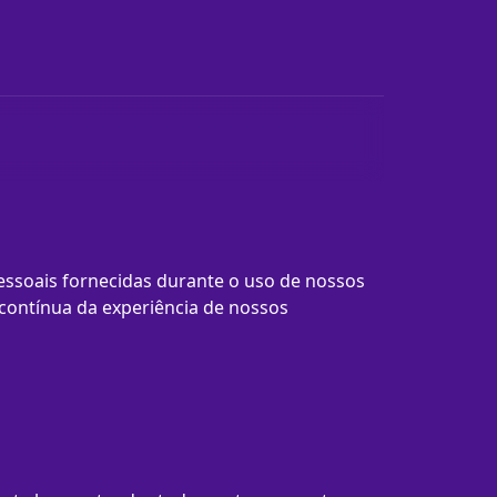
essoais fornecidas durante o uso de nossos
 contínua da experiência de nossos