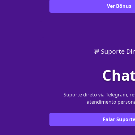
Ver Bônus
💬 Suporte Di
Cha
Suporte direto via Telegram, r
atendimento persona
Falar Suport