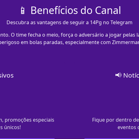
📱 Benefícios do Canal
Descubra as vantagens de seguir a 14Pg no Telegram
ento. O time fecha o meio, força o adversário a jogar pelas 
erigoso em bolas paradas, especialmente com Zimmerman
sivos
📢 Notí
m, promoções especiais
Fique por dentro d
s únicos!
eventos 