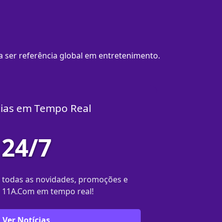
a ser referência global em entretenimento.
cias em Tempo Real
24/7
e todas as novidades, promoções e
 11A.Com em tempo real!
Ver Notícias