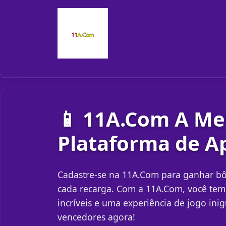
📱 11A.Com A Me
Plataforma de A
Cadastre-se na 11A.Com para ganhar b
cada recarga. Com a 11A.Com, você te
incríveis e uma experiência de jogo inig
vencedores agora!