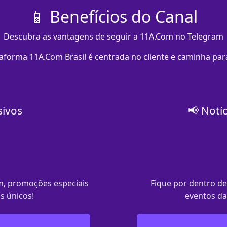
📱 Benefícios do Canal
Descubra as vantagens de seguir a 11A.Com no Telegram
aforma 11A.Com Brasil é centrada no cliente e caminha par
sivos
📢 Notí
m, promoções especiais
Fique por dentro d
s únicos!
eventos da