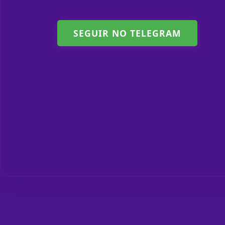
SEGUIR NO TELEGRAM