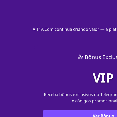
A 11A.Com continua criando valor — a plat
🎁 Bônus Exclu
VIP
Receba bônus exclusivos do Telegra
e códigos promocionai
Ver Bônus