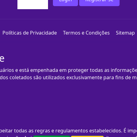
Políticas de Privacidade
Termos e Condições
Sitemap
de
suários e está empenhada em proteger todas as informaçõe
os coletados são utilizados exclusivamente para fins de m
itar todas as regras e regulamentos estabelecidos. É impo