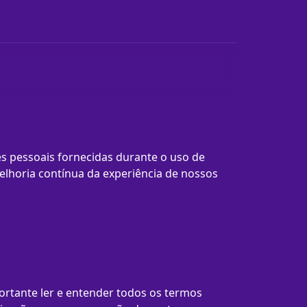
s pessoais fornecidas durante o uso de
elhoria contínua da experiência de nossos
rtante ler e entender todos os termos