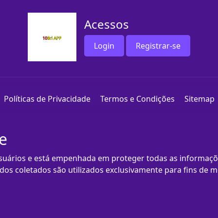
Acessos
Login
Registrar-se
Políticas de Privacidade
Termos e Condições
Sitemap
de
 usuários e está empenhada em proteger todas as informaçõ
os coletados são utilizados exclusivamente para fins de m