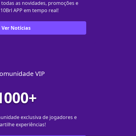
e todas as novidades, promoções e
 10Brl APP em tempo real!
Ver Notícias
Comunidade VIP
1000+
unidade exclusiva de jogadores e
rtilhe experiências!