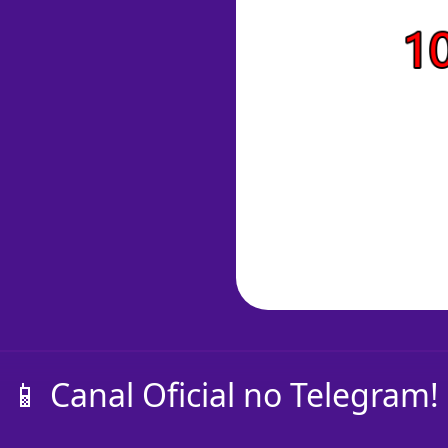
📱 Canal Oficial no Telegram!