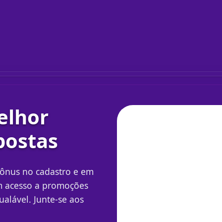
elhor
postas
bônus no cadastro e em
em acesso a promoções
ualável. Junte-se aos