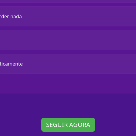
erder nada
a
aticamente
SEGUIR AGORA