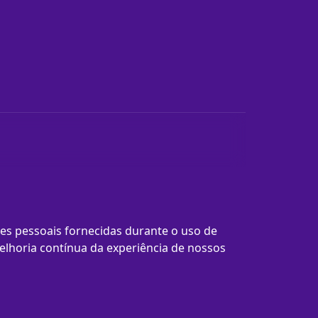
es pessoais fornecidas durante o uso de
elhoria contínua da experiência de nossos