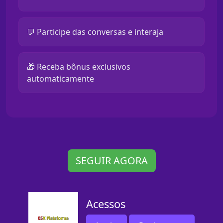
💬 Participe das conversas e interaja
🎁 Receba bônus exclusivos
automaticamente
SEGUIR AGORA
Acessos