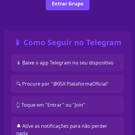
Entrar Grupo
📱 Como Seguir no Telegram
📱 Baixe o app Telegram no seu dispositivo
🔍 Procure por "@05X PlataformaOficial"
👆 Toque em "Entrar" ou "Join"
🔔 Ative as notificações para não perder
nada