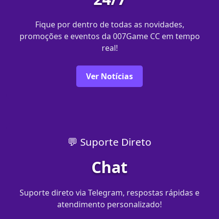
Fique por dentro de todas as novidades,
promoções e eventos da 007Game CC em tempo
real!
Ver Notícias
💬 Suporte Direto
Chat
Suporte direto via Telegram, respostas rápidas e
atendimento personalizado!