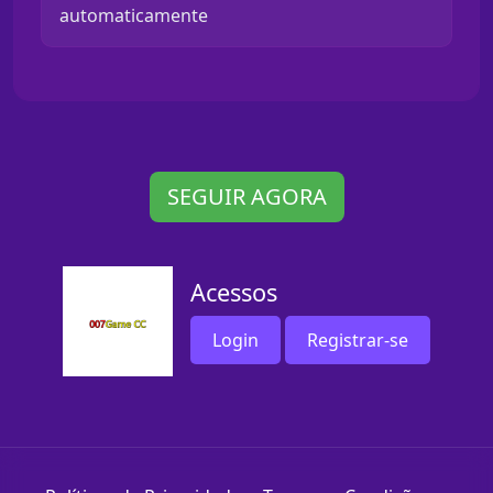
automaticamente
SEGUIR AGORA
Acessos
Login
Registrar-se