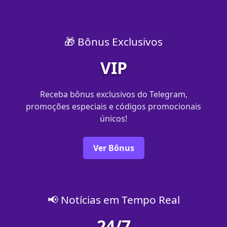
🎁 Bônus Exclusivos
VIP
Receba bônus exclusivos do Telegram,
promoções especiais e códigos promocionais
únicos!
Ver Bônus
📢 Notícias em Tempo Real
24/7