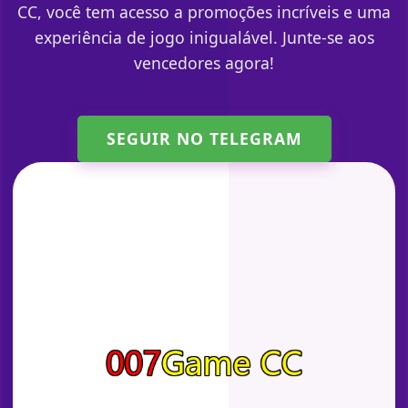
CC, você tem acesso a promoções incríveis e uma
experiência de jogo inigualável. Junte-se aos
vencedores agora!
SEGUIR NO TELEGRAM