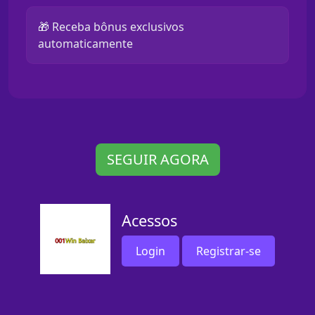
🎁 Receba bônus exclusivos
automaticamente
SEGUIR AGORA
Acessos
Login
Registrar-se