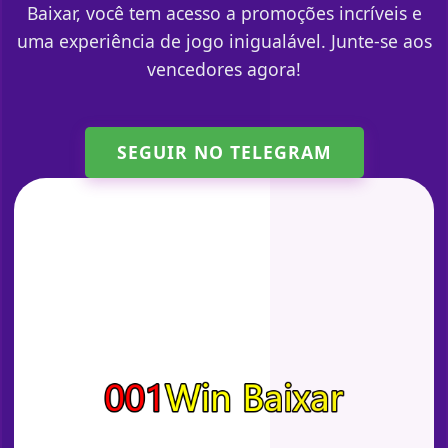
Baixar, você tem acesso a promoções incríveis e
uma experiência de jogo inigualável. Junte-se aos
vencedores agora!
SEGUIR NO TELEGRAM