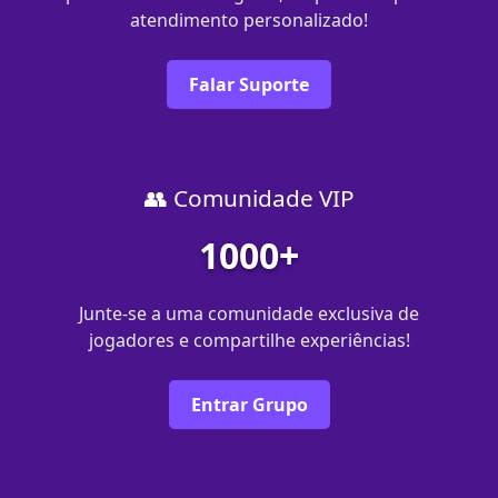
atendimento personalizado!
Falar Suporte
👥 Comunidade VIP
1000+
Junte-se a uma comunidade exclusiva de
jogadores e compartilhe experiências!
Entrar Grupo