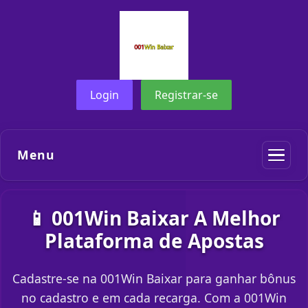
Login
Registrar-se
Menu
📱 001Win Baixar A Melhor
Plataforma de Apostas
Cadastre-se na 001Win Baixar para ganhar bônus
no cadastro e em cada recarga. Com a 001Win